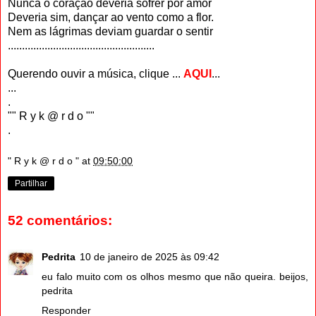
Nunca o coração deveria sofrer por amor
Deveria sim, dançar ao vento como a flor.
Nem as lágrimas deviam guardar o sentir
....................................................
Querendo ouvir a música, clique ...
AQUI
...
...
.
"" R y k @ r d o ""
.
" R y k @ r d o "
at
09:50:00
Partilhar
52 comentários:
Pedrita
10 de janeiro de 2025 às 09:42
eu falo muito com os olhos mesmo que não queira. beijos,
pedrita
Responder